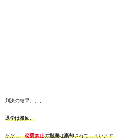
判決の結果、、、
退学は撤回。
ただし、
恋愛禁止
の撤廃は棄却
されてしまいます
。