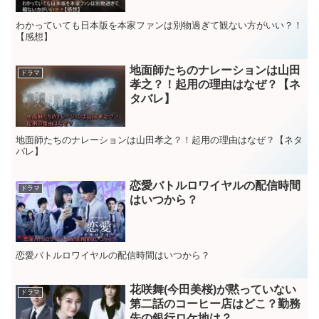
わかっていても日本版を本家ファンは別物過ぎて観ない方がいい？！
【感想】
地面師たちのナレーションは山田
ドラマ
孝之？！起用の理由はなぜ？【ネ
タバレ】
地面師たちのナレーションは山田孝之？！起用の理由はなぜ？【ネタ
バレ】
恋愛バトルロワイヤルの配信時間
ドラマ
はいつから？
恋愛バトルロワイヤルの配信時間はいつから？
花咲舞(今田美桜)が黙っていない
ドラマ
第二話のコーヒー店はどこ？勤務
先の銀行ロケ地は？