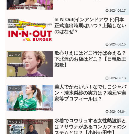
2024.06.17
In-N-Out(インアンドアウト)日本
グルメ
正式進出時期はいつ？上陸しない
のはなぜ？
2024.06.15
歌心りえにはどこ行けば会える？
エンタメ
下北沢のお店はどこ？【日韓歌王
戦歌】
2024.06.13
美人でかわいい！なでしこジャパ
スポーツ
ン・清水梨紗の実力は？地元や実
家等プロフィールは？
2024.06.04
水着でロウリュする女性熱波師と
エンタメ
は？サウナがあるコンカフェのシ
ステムとは？【小峠or田中】