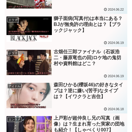
2024.06.22
獅子面病(写真付)は本当にある？
ドラマ
BJが無免許の理由とは？【ブラ
ックジャック】
2024.06.19
古畑任三郎ファイナル（石坂浩
ドラマ
二・藤原竜也の回)ロケ地の鬼切
村や資料館はどこ？
2024.06.19
森田ひかる(櫻坂46)の好きなタイ
アイドル
プは？逆に嫌い(苦手)なタイプ
は？【イワクラと吉住】
2024.06.18
上戸彩が超仲良し兄の写真（画
エンタメ
像）は？生まれ育った実家の団地
も紹介！【しゃべくり007】