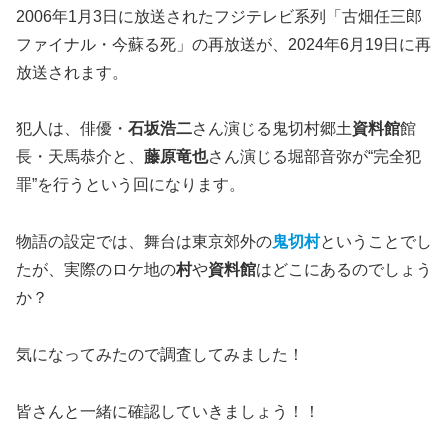
2006年1月3日に放送されたフジテレビ系列「古畑任三郎
ファイナル・今蘇る死」の再放送が、2024年6月19日に再
放送されます。
犯人は、俳優・
石坂浩二
さん演じる鬼切村郷土
資料館
館
長・天馬恭介と、
藤原竜也
さん演じる堀部音弥が“完全犯
罪”を行うという回になります。
物語の設定では、舞台は東京郊外の
鬼切村
ということでし
たが、実際のロケ地の
村
や
資料館
はどこにあるのでしょう
か？
気になってみたので調査してみました！
皆さんと一緒に確認していきましょう！！