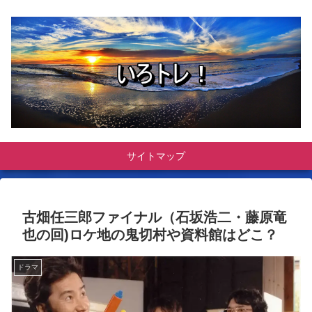
サイトマップ
古畑任三郎ファイナル（石坂浩二・藤原竜
也の回)ロケ地の鬼切村や資料館はどこ？
ドラマ