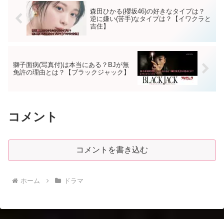
森田ひかる(櫻坂46)の好きなタイプは？
逆に嫌い(苦手)なタイプは？【イワクラと
吉住】
獅子面病(写真付)は本当にある？BJが無
免許の理由とは？【ブラックジャック】
コメント
コメントを書き込む
ホーム
ドラマ