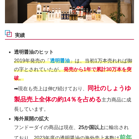
実績
透明醤油のヒット
2019年発売の「
透明醤油
」は、当初1万本売れれば御
の字とされていたが、
発売から1年で累計30万本を突
破
。
同社のしょうゆ
➡現在も売上は伸び続けており、
製品売上全体の約14％を占める
主力商品に成
長しています。
海外展開の拡大
フンドーダイの商品は現在、
25か国以上
に輸出され
前年
ており、
2023年度の透明醤油の海外売上本数は