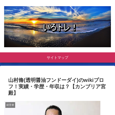
サイトマップ
山村脩(透明醤油フンドーダイ)のwikiプロ
フ！実績・学歴・年収は？【カンブリア宮
殿】
経営者