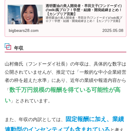
透明醤油の美人開発者・早田文子(フンドーダイ)
のwiki風プロフ！学歴・結婚・開発経緯まとめ！
【カンブリア宮殿】
透明醤油の美人開発者・早田文子(フンドーダイ)のwiki風プ
ロフ！学歴・結婚・開発経緯まとめ！【カンブリア宮殿】
bigbears28.com
2025.05.08
年収
山村脩氏（フンドーダイ社長）の年収は、具体的な数字は
公開されていませんが、推定では「一般的な中小企業経営
者の枠を超えた水準」にあり、近年の業績や報道内容から
数千万円規模の報酬を得ている可能性が高
「
い
」とされています。
固定報酬に加え、業績
また、年収の内訳としては、
連動型のインセンティブも含まれている
と考え