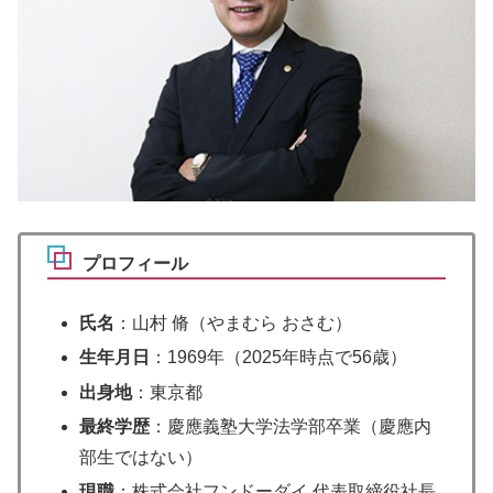
プロフィール
氏名
：山村 脩（やまむら おさむ）
生年月日
：1969年（2025年時点で56歳）
出身地
：東京都
最終学歴
：慶應義塾大学法学部卒業（慶應内
部生ではない）
現職
：株式会社フンドーダイ 代表取締役社長