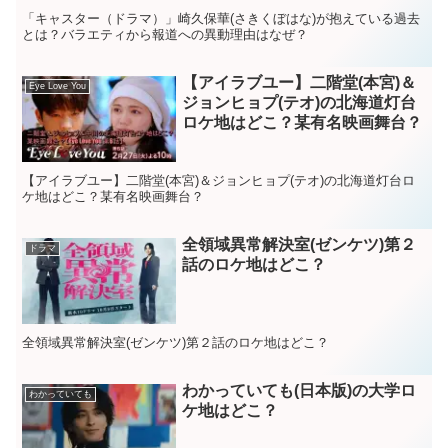
「キャスター（ドラマ）」崎久保華(さきくぼはな)が抱えている過去
とは？バラエティから報道への異動理由はなぜ？
【アイラブユー】二階堂(本宮)＆
Eye Love You
ジョンヒョプ(テオ)の北海道灯台
ロケ地はどこ？某有名映画舞台？
【アイラブユー】二階堂(本宮)＆ジョンヒョプ(テオ)の北海道灯台ロ
ケ地はどこ？某有名映画舞台？
全領域異常解決室(ゼンケツ)第２
ドラマ
話のロケ地はどこ？
全領域異常解決室(ゼンケツ)第２話のロケ地はどこ？
わかっていても(日本版)の大学ロ
わかっていても
ケ地はどこ？