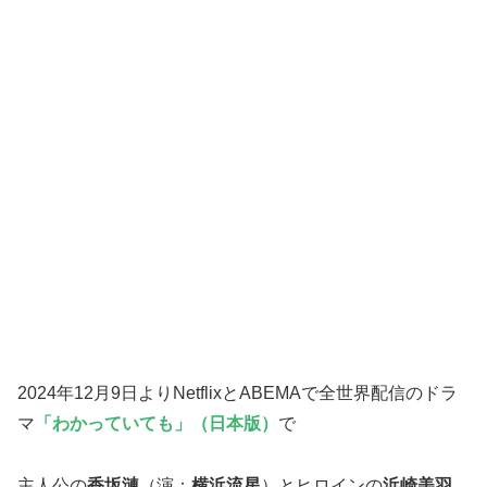
2024年12月9日よりNetflixとABEMAで全世界配信のドラ
マ
「わかっていて
も」（日本版）
で
主人公の
香坂漣
（演：
横浜流星
）とヒロインの
浜崎美羽