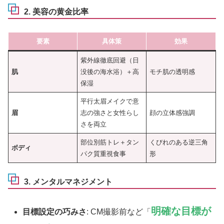
2. 美容の黄金比率
要素
具体策
効果
紫外線徹底回避（日
肌
没後の海水浴）＋高
モチ肌の透明感
保湿
平行太眉メイクで意
眉
志の強さと女性らし
顔の立体感強調
さを両立
部位別筋トレ＋タン
くびれのある逆三角
ボディ
パク質重視食事
形
3. メンタルマネジメント
明確な目標が
目標設定の巧みさ
: CM撮影前など「