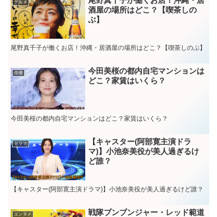
尾野真千子が働くお店！沖縄・居
グルメ
酒屋の場所はどこ？【喫茶しの
ぶ】
尾野真千子が働くお店！沖縄・居酒屋の場所はどこ？【喫茶しのぶ】
今田美桜の都内自宅マンションは
俳優
どこ？家賃はいくら？
今田美桜の都内自宅マンションはどこ？家賃はいくら？
【キャスター(阿部寛主演ドラ
ドラマ
マ)】小池奈美役が美人過ぎるけ
ど誰？
【キャスター(阿部寛主演ドラマ)】小池奈美役が美人過ぎるけど誰？
戦隊ブンブンジャー・レッド範道
エンタメ