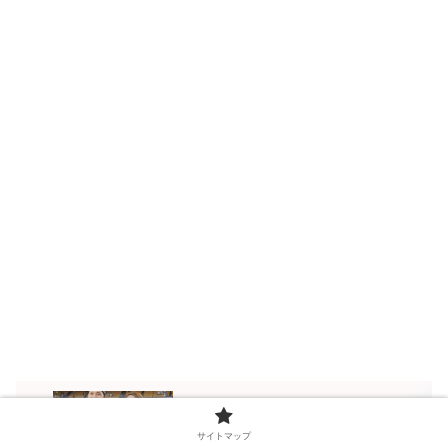
大谷翔平＆真美子夫人はベビーシッター
を誰にお願いする？水原一平がトラウ
サイトマップ
マ？！