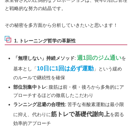
泉里香さんの圧倒的なプロポーションは、長年の自己管理
と戦略的な努力の結晶です。
その秘密を多方面から分析していきたいと思います！
1. トレーニング哲学の革新性
週1回のジム通い
「無理しない」持続メソッド
:
を
10日に1回は必ず運動
基本とし「
」という緩め
のルールで継続性を確保
部位別集中トレ
: 腹筋は前・横・後ろから多角的にア
プローチするほどの徹底したこだわり
ランニング忌避の合理性
: 苦手な有酸素運動は最小限
筋トレで基礎代謝向上
に抑え、代わりに
を図る
効率的アプローチ