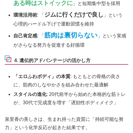
ある時はストイックに
」と短期集中型を採用
ジムに行くだけで良し
環境活用術
: 「
」という
心理的ハードル下げで運動習慣を維持
筋肉は裏切らない
自己肯定感
: 「
」という実感
がさらなる努力を促進する好循環
4. 遺伝的アドバンテージの活かし方
「エロふわボディ」の本質
: もともとの骨格の良さ
に、筋肉のしなやかさを組み合わせた最適解
スタイルの進化
: 20代前半から始めた本格的な筋トレ
が、30代で完成度を増す「遅効性ボディメイク」
泉里香の美しさは、生まれ持った資質に「持続可能な努
力」という化学反応が起きた結果です。