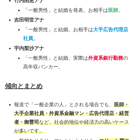
竹内由恵アナ
「一般男性」と結婚を発表。お相手は
医師
。
吉田明世アナ
「一般男性」と結婚。お相手は
大手広告代理店
社員
。
宇内梨沙アナ
「一般男性」と結婚。実際は
外資系銀行勤務
の
高年収バンカー。
傾向とまとめ
報道で「一般企業の人」とされる場合でも、
医師・
大手企業社員・外資系金融マン・広告代理店・経営
者・御曹司
など、社会的地位や経済力の高いケース
が多いです。