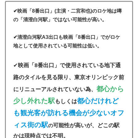
✔映画「8番出口」(主演・二宮和也)のロケ地は噂
の「清澄白河駅」ではない可能性が高い。
✔清澄白河駅A3出口も映画「8番出口」でがロケ
地として使用されている可能性は低い。
✔
映画「8番出口」
で使用されている地下通
路のタイルを見る限り、東京オリンピック前
都心から
にリニューアル
さ
れていない為、
少し外れた駅
都心だけれど
もしくは
も観光客が訪れ
る機会が少ないオフ
ィス街の駅
可能性が高いが、どこの駅
の
かは現時点では不明。