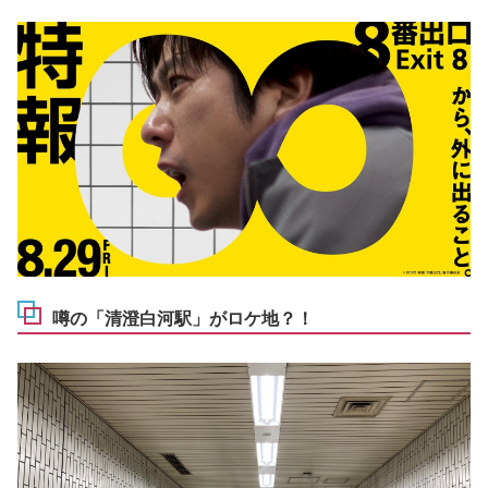
噂の「清澄白河駅」がロケ地？！