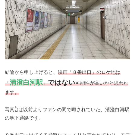
結論から申し上げると、
映画「８番出口」のロケ地は
清澄白河駅
ではない
「
」
可能性が高いかと思われ
ます。
写真👆は以前よりファンの間で噂されていた、清澄白河駅
の地下通路です。