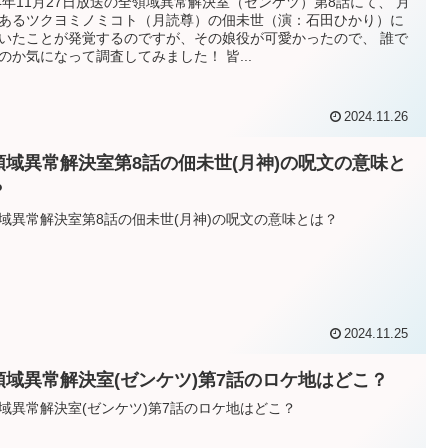
24年11月27日放送の全領域異常解決室（ゼンケツ）第8話にて、 月
あるツクヨミノミコト（月読尊）の佃未世（演：石田ひかり）に
いたことが発覚するのですが、その娘役が可愛かったので、 誰で
のか気になって調査してみました！ 皆...
2024.11.26
領域異常解決室第8話の佃未世(月神)の呪文の意味と
？
域異常解決室第8話の佃未世(月神)の呪文の意味とは？
2024.11.25
領域異常解決室(ゼンケツ)第7話のロケ地はどこ？
域異常解決室(ゼンケツ)第7話のロケ地はどこ？