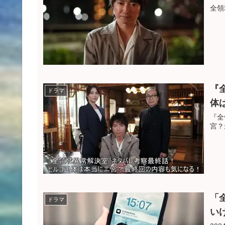
全領
『
ドラマ
体
『全
宮？
「
ドラマ
い