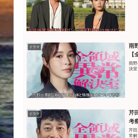
雨
ドラマ
【
雨野
決室
芹
ドラマ
考
芹田
常解