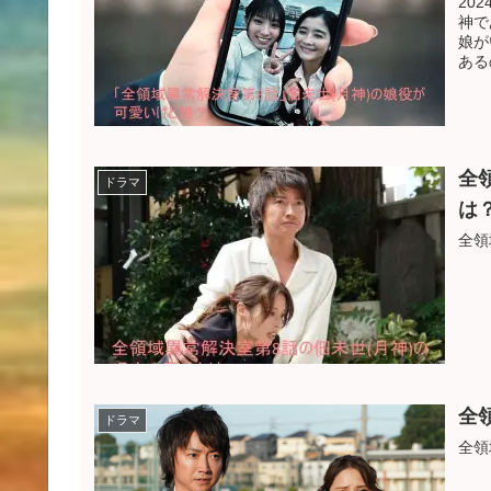
20
神で
娘が
ある
全
ドラマ
は
全領
全
ドラマ
全領