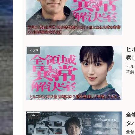
ヒ
ドラマ
察
ヒル
常解
全
ドラマ
タ
全領