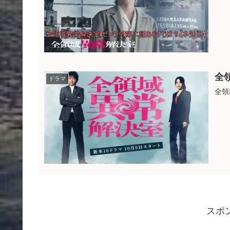
全
ドラマ
全領
スポ